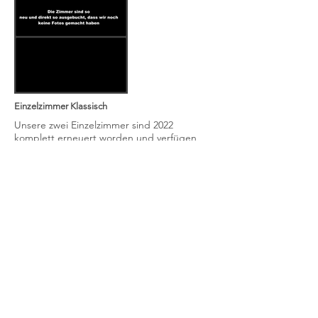
Einzelzimmer Klassisch
Unsere zwei Einzelzimmer sind 2022
komplett erneuert worden und verfügen
über ein bequemes Einzelbett, TV, Wlan,
Dusche/WC, Schreibtisch und
Sitzgelgenheit.
Sie sind zur ruhigeren Rückseite des Hotels
gelgen. Im 1. OG steht allen Hotelgästen
eine große Sonnenterrasse mit Moselblick
zur Verfügung.
1 Personen
per Mail anfragen!